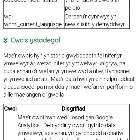
peidio
wp-
Darparu’r cynnwys yn
wpml_current_language
newis iaith y defnyddwyr
Cwcis ystadegol
Mae’r cwcis hyn yn storio gwybodaeth fel nifer yr
ymwelwyr â’r wefan, nifer yr ymwelwyr unigryw, pa
dudalennau o’r wefan yr ymwelwyd â nhw, ffynhonnell
yr ymweliad ac ati. Mae’r data hwn yn ein helpu i ddeall
a dadansoddi pa mor dda y mae’r wefan yn perfformio
a lle mae angen ei gwella.
Cwci
Disgrifiad
Mae’r cwci hwn wedi’i osod gan Google
Analytics. Defnyddir y cwci i gyfrifo data
ymwelwyr, sesiynau, ymgyrchoedd a chadw