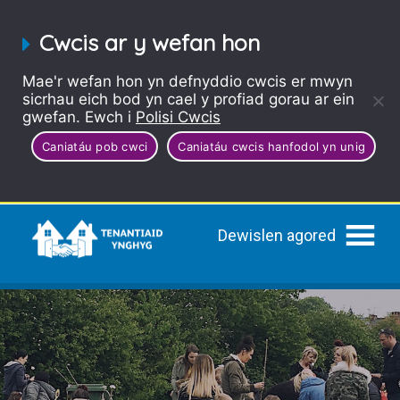
Cwcis ar y wefan hon
Mae'r wefan hon yn defnyddio cwcis er mwyn
sicrhau eich bod yn cael y profiad gorau ar ein
gwefan. Ewch i
Polisi Cwcis
Caniatáu pob cwci
Caniatáu cwcis hanfodol yn unig
Dewislen agored