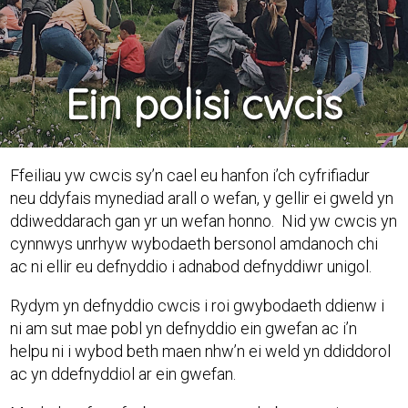
Ein polisi cwcis
Ffeiliau yw cwcis sy’n cael eu hanfon i’ch cyfrifiadur
neu ddyfais mynediad arall o wefan, y gellir ei gweld yn
ddiweddarach gan yr un wefan honno. Nid yw cwcis yn
cynnwys unrhyw wybodaeth bersonol amdanoch chi
ac ni ellir eu defnyddio i adnabod defnyddiwr unigol.
Rydym yn defnyddio cwcis i roi gwybodaeth ddienw i
ni am sut mae pobl yn defnyddio ein gwefan ac i’n
helpu ni i wybod beth maen nhw’n ei weld yn ddiddorol
ac yn ddefnyddiol ar ein gwefan.