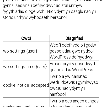
gynnal sesiynau defnyddwyr ac atal unrhyw
fygythiadau diogelwch. Nid ydynt yn casglu nac yn
storio unrhyw wybodaeth bersonol.
Cwci
Disgrifiad
Wedi’i ddefnyddio i gadw
wp-settings-{user}
gosodiadau gweinyddol
WordPress defnyddwyr
Amser pryd y gosodwyd
wp-settings-time-{user}
gosodiadau WordPress
I wirio a yw caniatâd
wedi’i ddewis i gymhwyso
cookie_notice_accepted
cwcis nad ydynt yn
hanfodol
I wirio a oes angen dangos
cookieconsent_status
y faner dewis cwcis ai