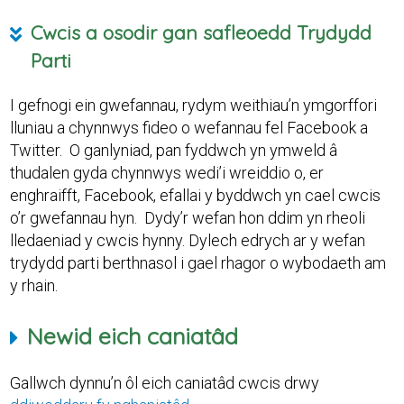
Cwcis a osodir gan safleoedd Trydydd
Parti
I gefnogi ein gwefannau, rydym weithiau’n ymgorffori
lluniau a chynnwys fideo o wefannau fel Facebook a
Twitter. O ganlyniad, pan fyddwch yn ymweld â
thudalen gyda chynnwys wedi’i wreiddio o, er
enghraifft, Facebook, efallai y byddwch yn cael cwcis
o’r gwefannau hyn. Dydy’r wefan hon ddim yn rheoli
lledaeniad y cwcis hynny. Dylech edrych ar y wefan
trydydd parti berthnasol i gael rhagor o wybodaeth am
y rhain.
Newid eich caniatâd
Gallwch dynnu’n ôl eich caniatâd cwcis drwy