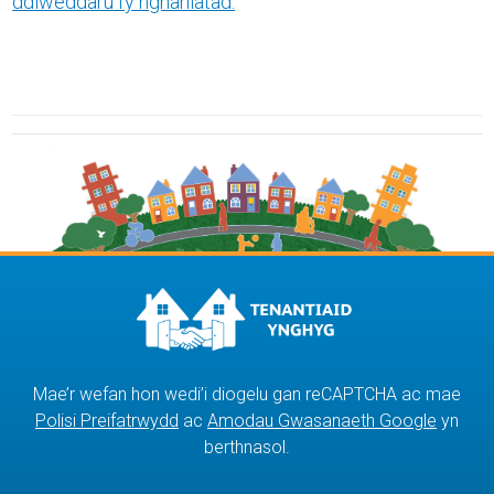
ddiweddaru fy nghaniatâd.
Mae’r wefan hon wedi’i diogelu gan reCAPTCHA ac mae
Polisi Preifatrwydd
ac
Amodau Gwasanaeth Google
yn
berthnasol.