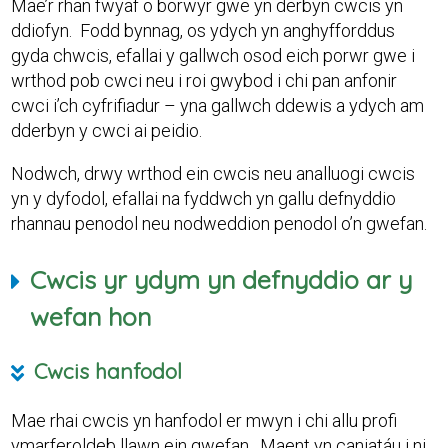
Mae’r rhan fwyaf o borwyr gwe yn derbyn cwcis yn
ddiofyn. Fodd bynnag, os ydych yn anghyfforddus
gyda chwcis, efallai y gallwch osod eich porwr gwe i
wrthod pob cwci neu i roi gwybod i chi pan anfonir
cwci i’ch cyfrifiadur – yna gallwch ddewis a ydych am
dderbyn y cwci ai peidio.
Nodwch, drwy wrthod ein cwcis neu analluogi cwcis
yn y dyfodol, efallai na fyddwch yn gallu defnyddio
rhannau penodol neu nodweddion penodol o’n gwefan.
Cwcis yr ydym yn defnyddio ar y
wefan hon
Cwcis hanfodol
Mae rhai cwcis yn hanfodol er mwyn i chi allu profi
ymarferoldeb llawn ein gwefan. Maent yn caniatáu i ni