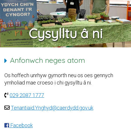
Cysylltu â ni
Anfonwch neges atom
Os hoffech unrhyw gymorth neu os oes gennych
ymholiad mae croeso i chi gysylltu â ni.
029 2087 1777
Tenantiaid.Ynghyd@caerdydd.gov.uk
Facebook