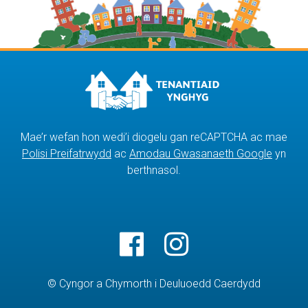
Mae’r wefan hon wedi’i diogelu gan reCAPTCHA ac mae
Polisi Preifatrwydd
ac
Amodau Gwasanaeth Google
yn
berthnasol.
© Cyngor a Chymorth i Deuluoedd Caerdydd