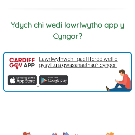
Ydych chi wedi lawrlwytho app y
Cyngor?
Lawrlwythwch i gael ffordd well o
gysylltu â gwasanaethau’r cyngor.