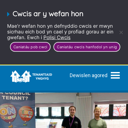
Cwcis ar y wefan hon
Mae'r wefan hon yn defnyddio cwcis er mwyn
sicrhau eich bod yn cael y profiad gorau ar ein
gwefan. Ewch i
Polisi Cwcis
Caniatáu pob cwci
Caniatáu cwcis hanfodol yn unig
Dewislen agored